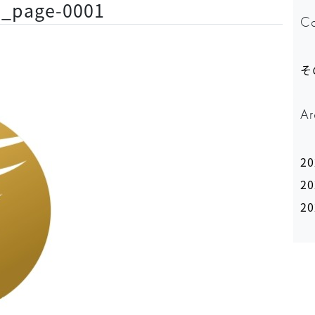
a_page-0001
Ca
そ
Ar
2
2
2