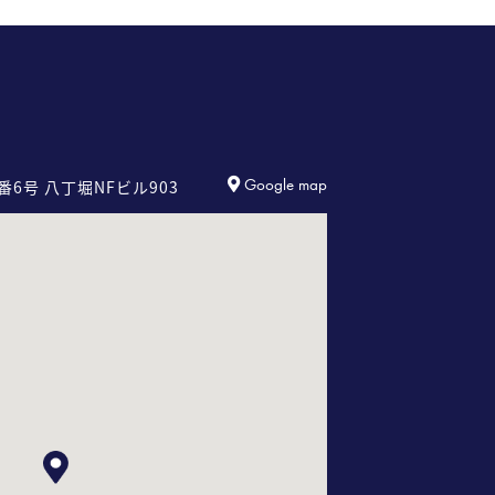
Google map
番6号
八丁堀NFビル903