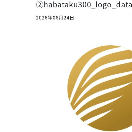
②habataku300_logo_dat
2026年06月24日