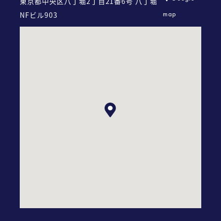
東京都中央区八丁堀2丁目21番6号
八丁堀
map
NFビル903