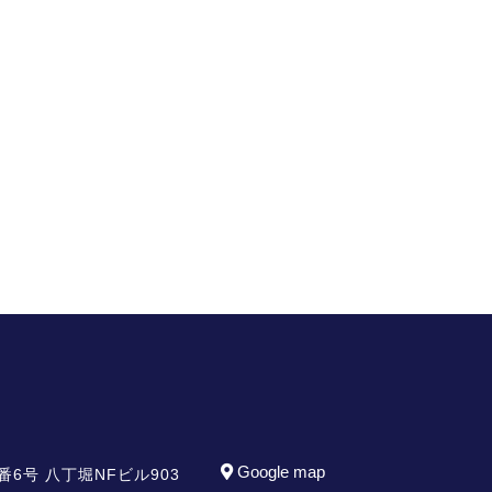
Google map
番6号
八丁堀NFビル903