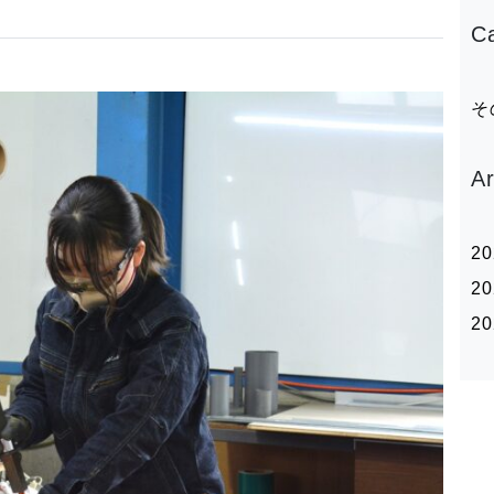
C
そ
A
2
2
2