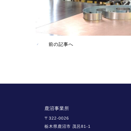
前の記事へ
鹿沼事業所
〒322-0026
栃木県鹿沼市 茂呂81-1