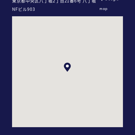
東京都中央区八丁堀2丁目21番6号
八丁堀
map
NFビル903