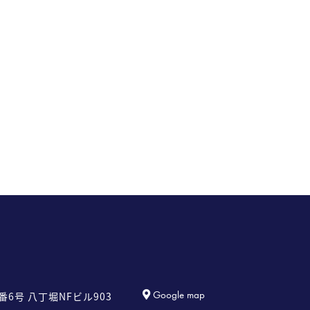
Google map
番6号
八丁堀NFビル903