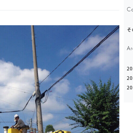
Ca
そ
Ar
2
2
2