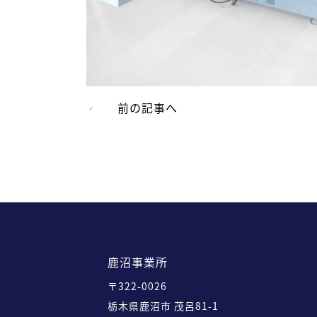
前の記事へ
鹿沼事業所
〒322-0026
栃木県鹿沼市 茂呂81-1