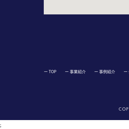
ー TOP
ー 事業紹介
ー 事例紹介
ー
COP
;