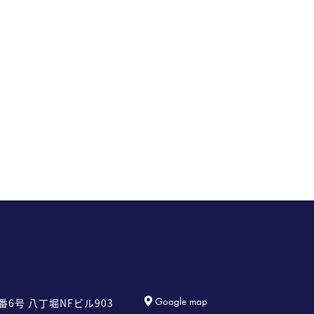
Google map
番6号
八丁堀NFビル903