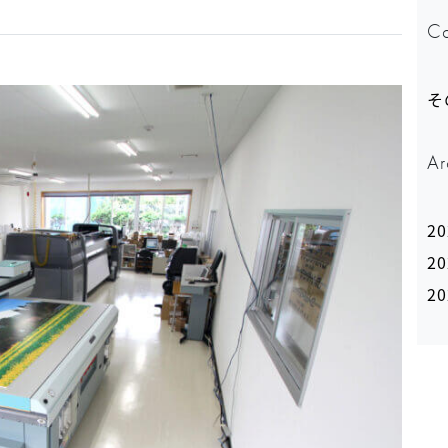
Ca
そ
Ar
2
2
2