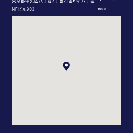
東京都中央区八丁堀2丁目21番6号
八丁堀
map
NFビル903